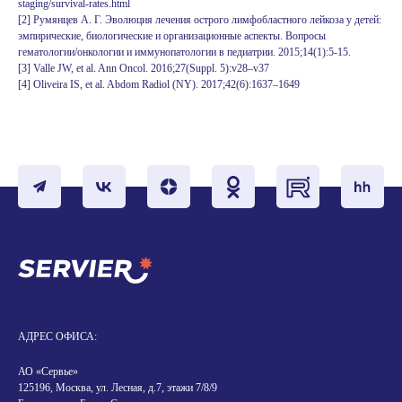
staging/survival-rates.html
[2] Румянцев А. Г. Эволюция лечения острого лимфобластного лейкоза у детей:
эмпирические, биологические и организационные аспекты. Вопросы
гематологии/онкологии и иммунопатологии в педиатрии. 2015;14(1):5-15.
[3] Valle JW, et al. Ann Oncol. 2016;27(Suppl. 5):v28–v37
[4] Oliveira IS, et al. Abdom Radiol (NY). 2017;42(6):1637–1649
АДРЕС ОФИСА:
АО «Сервье»
125196, Москва, ул. Лесная, д.7, этажи 7/8/9