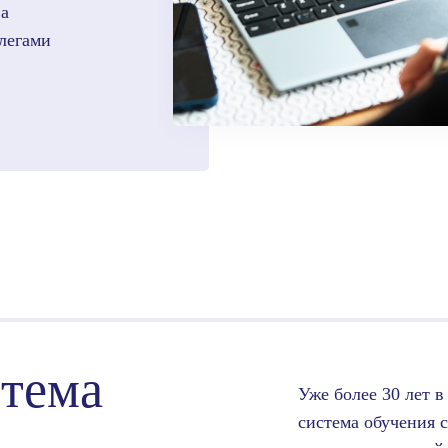
ва
легами
стема
Уже более 30 лет 
система обучения 