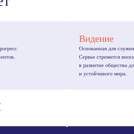
ет
Видение
рогресс
Основанная для служен
ентов.
Сервье стремится внос
в развитие общества д
и устойчивого мира.
и