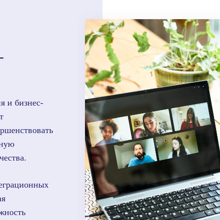
-
я и бизнес-
т
ершенствовать
чную
чества.
теграционных
ая
ожность