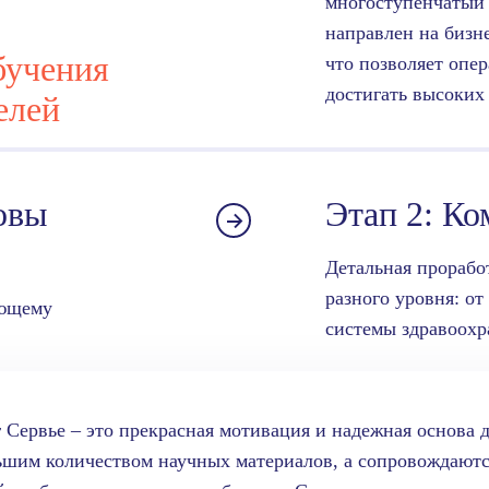
многоступенчатый 
направлен на бизн
бучения
что позволяет опе
достигать высоких 
елей
овы
Этап 2: К
Детальная прорабо
разного уровня: от
ающему
системы здравоохр
 Сервье – это прекрасная мотивация и надежная основа
льшим количеством научных материалов, а сопровождаю