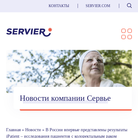
Поиск
КОНТАКТЫ
SERVIER.COM
Woman, senior, portrait, cancer, hope, smile, park, headscarf, oncology,
chemotherapy
Новости компании Сервье
Главная
»
Новости
»
В России впервые представлены результаты
iPatient – исследования пациентов с колоректальным раком