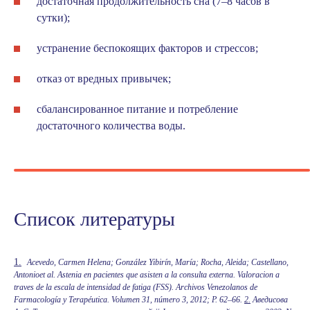
достаточная продолжительность сна (7–8 часов в
сутки);
устранение беспокоящих факторов и стрессов;
отказ от вредных привычек;
сбалансированное питание и потребление
достаточного количества воды.
Список литературы
1.
Acevedo, Carmen Helena; González Yibirín, María; Rocha, Aleida; Castellano,
Antonioet al. Astenia en pacientes que asisten a la consulta externa. Valoracion a
traves de la escala de intensidad de fatiga (FSS). Archivos Venezolanos de
Farmacología y Terapéutica. Volumen 31, número 3, 2012; P. 62–66.
2.
Аведисова