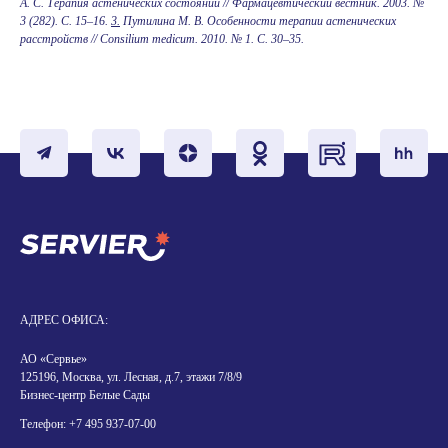
А. С. Терапия астенических состояний // Фармацевтический вестник. 2003. №
3 (282). С. 15–16.
3.
Путилина М. В. Особенности терапии астенических
расстройств // Consilium medicum. 2010. № 1. С. 30–35.
АДРЕС ОФИСА:
АО «Сервье»
125196, Москва, ул. Лесная, д.7, этажи 7/8/9
Бизнес-центр Белые Сады
Телефон:
+7 495 937-07-00