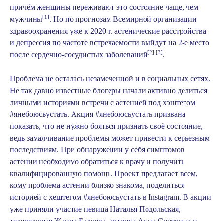
причём женщины переживают это состояние чаще, чем
[1]
мужчины
. Но по прогнозам Всемирной организации
здравоохранения уже к 2020 г. астенические расстройства
и депрессия по частоте встречаемости выйдут на 2-е место
[2]
,
[3]
после сердечно-сосудистых заболеваний
.
Проблема не осталась незамеченной и в социальных сетях.
Не так давно известные блогеры начали активно делиться
личными историями встречи с астенией под хэштегом
#янебоюсьустать. Акция
#янебоюсьустать
призвана
показать, что не нужно бояться признать своё состояние,
ведь замалчивание проблемы может привести к серьезным
последствиям. При обнаружении у себя симптомов
астении необходимо обратиться к врачу и получить
квалифицированную помощь. Проект предлагает всем,
кому проблема астении близко знакома, поделиться
историей с хештегом
#янебоюсьустать
в Instagram. В акции
уже приняли участие певица Наталья Подольская,
телеведущая Жанна Бадоева, актриса Анна Снаткина и