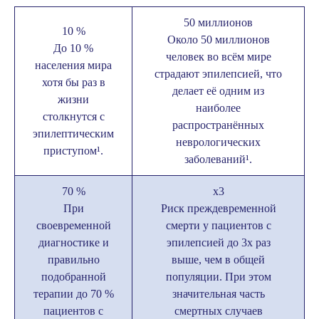
50 миллионов
10 %
Около 50 миллионов
До 10 %
человек во всём мире
населения мира
страдают эпилепсией, что
хотя бы раз в
делает её одним из
жизни
наиболее
столкнутся с
распространённых
эпилептическим
неврологических
приступом
¹
.
заболеваний
¹
.
70 %
х3
При
Риск преждевременной
своевременной
смерти у пациентов с
диагностике и
эпилепсией до 3х раз
правильно
выше, чем в общей
подобранной
популяции. При этом
терапии до 70 %
значительная часть
пациентов с
смертных случаев