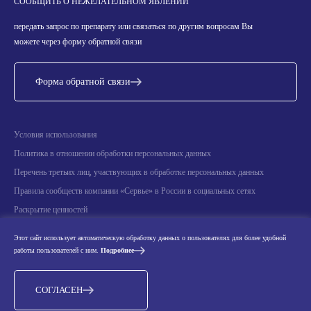
СООБЩИТЬ О НЕЖЕЛАТЕЛЬНОМ ЯВЛЕНИИ
передать запрос по препарату или связаться по другим вопросам Вы
можете через форму обратной связи
Форма обратной связи
Условия использования
Политика в отношении обработки персональных данных
Перечень третьих лиц, участвующих в обработке персональных данных
Правила сообществ компании «Сервье» в России в социальных сетях
Раскрытие ценностей
Информация о научных мероприятиях
Этот сайт использует автоматическую обработку данных о пользователях для более удобной
Производители лекарственных препаратов, реализуемых АО «Сервье» на
работы пользователей с ним.
Подробнее
территории Российской Федерации
СОГЛАСЕН
© 2026 LES LABORATOIRES SERVIER. АО «Сервье». Все права защищены