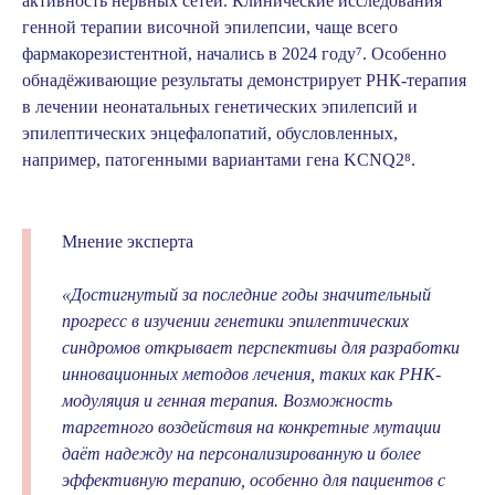
активность нервных сетей. Клинические исследования
генной терапии височной эпилепсии, чаще всего
фармакорезистентной, начались в 2024 году
⁷
. Особенно
обнадёживающие результаты демонстрирует РНК-терапия
в лечении неонатальных генетических эпилепсий и
эпилептических энцефалопатий, обусловленных,
например, патогенными вариантами гена KCNQ2
⁸
.
Мнение эксперта
«Достигнутый за последние годы значительный
прогресс в изучении генетики эпилептических
синдромов открывает перспективы для разработки
инновационных методов лечения, таких как РНК-
модуляция и генная терапия. Возможность
таргетного воздействия на конкретные мутации
даёт надежду на персонализированную и более
эффективную терапию, особенно для пациентов с