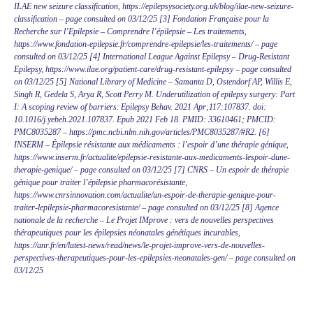
ILAE new seizure classification, https://epilepsysociety.org.uk/blog/ilae-new-seizure-
classification – page consulted on 03/12/25 [3] Fondation Française pour la
Recherche sur l’Epilepsie – Comprendre l’épilepsie – Les traitements,
https://www.fondation-epilepsie.fr/comprendre-epilepsie/les-traitements/ – page
consulted on 03/12/25 [4] International League Against Epilepsy – Drug-Resistant
Epilepsy, https://www.ilae.org/patient-care/drug-resistant-epilepsy – page consulted
on 03/12/25 [5] National Library of Medicine – Samanta D, Ostendorf AP, Willis E,
Singh R, Gedela S, Arya R, Scott Perry M. Underutilization of epilepsy surgery: Part
I: A scoping review of barriers. Epilepsy Behav. 2021 Apr;117:107837. doi:
10.1016/j.yebeh.2021.107837. Epub 2021 Feb 18. PMID: 33610461; PMCID:
PMC8035287 – https://pmc.ncbi.nlm.nih.gov/articles/PMC8035287/#R2. [6]
INSERM – Épilepsie résistante aux médicaments : l’espoir d’une thérapie génique,
https://www.inserm.fr/actualite/epilepsie-resistante-aux-medicaments-lespoir-dune-
therapie-genique/ – page consulted on 03/12/25 [7] CNRS – Un espoir de thérapie
génique pour traiter l’épilepsie pharmacorésistante,
https://www.cnrsinnovation.com/actualite/un-espoir-de-therapie-genique-pour-
traiter-lepilepsie-pharmacoresistante/ – page consulted on 03/12/25 [8] Agence
nationale de la recherche – Le Projet IMprove : vers de nouvelles perspectives
thérapeutiques pour les épilepsies néonatales génétiques incurables,
https://anr.fr/en/latest-news/read/news/le-projet-improve-vers-de-nouvelles-
perspectives-therapeutiques-pour-les-epilepsies-neonatales-gen/ – page consulted on
03/12/25