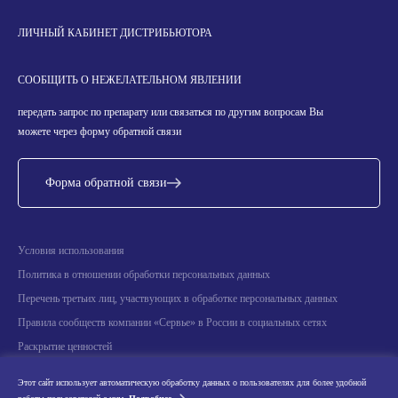
ЛИЧНЫЙ КАБИНЕТ ДИСТРИБЬЮТОРА
СООБЩИТЬ О НЕЖЕЛАТЕЛЬНОМ ЯВЛЕНИИ
передать запрос по препарату или связаться по другим вопросам Вы
можете через форму обратной связи
Форма обратной связи
Условия использования
Политика в отношении обработки персональных данных
Перечень третьих лиц, участвующих в обработке персональных данных
Правила сообществ компании «Сервье» в России в социальных сетях
Раскрытие ценностей
Информация о научных мероприятиях
Этот сайт использует автоматическую обработку данных о пользователях для более удобной
Производители лекарственных препаратов, реализуемых АО «Сервье» на