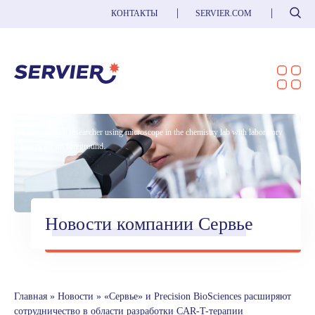
Поиск
КОНТАКТЫ
SERVIER.COM
Young female researcher using microscope in the chemistry lab with laboratory
glassware on foreground.
Новости компании Сервье
Главная
»
Новости
»
«Сервье» и Precision BioSciences расширяют
сотрудничество в области разработки CAR-T-терапии