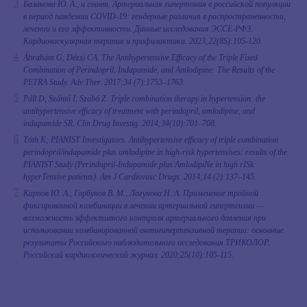
Баланова Ю. А., и соавт. Артериальная гипертония в российской популяции
в период пандемии COVID-19: гендерные различия в распространенности,
лечении и его эффективности. Данные исследования ЭССЕ-РФ3.
Кардиоваскулярная терапия и профилактика. 2023;22(8S):105-120.
Ábrahám G, Dézsi CA. The Antihypertensive Efficacy of the Triple Fixed
Combination of Perindopril, Indapamide, and Amlodipine: The Results of the
PETRA Study. Adv Ther. 2017;34 (7):1753–1763.
Páll D, Szántó I, Szabó Z. Triple combination therapy in hypertension: the
antihypertensive efficacy of treatment with perindopril, amlodipine, and
indapamide SR. Clin Drug Investig. 2014;34(10):701–708.
Tóth K; PIANIST Investigators. Antihypertensive efficacy of triple combination
perindopril/indapamide plus amlodipine in high-risk hypertensives: results of the
PIANIST Study (Perindopril-Indapamide plus AmlodipiNe in high rISk
hyperTensive patients). Am J Cardiovasc Drugs. 2014;14 (2):137–145.
Карпов Ю. А., Горбунов В. М., Логунова Н. А. Применение тройной
фиксированной комбинации в лечении артериальной гипертензии —
возможность эффективного контроля артериального давления при
использовании комбинированной антигипертензивной терапии: основные
результаты Российского наблюдательного исследования ТРИКОЛОР.
Российский кардиологический журнал. 2020;25(10):105-115.