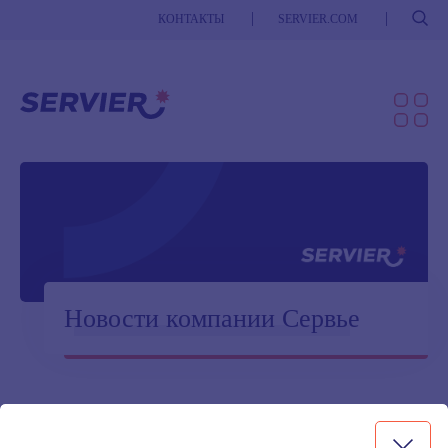
Поиск
КОНТАКТЫ
SERVIER.COM
Новости компании Сервье
Главная
»
Новости
»
Первый пациент включен в наблюдательное
исследование ТРИПТИХ компании «Сервье»