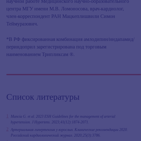
научной работе Медицинского научно-образовательного
центра МГУ имени М.В. Ломоносова, врач-кардиолог,
член-корреспондент РАН Мацкеплишвили Симон
Теймуразович.
*В РФ фиксированная комбинация амлодипин/индапамид/
периндоприл зарегистрирована под торговым
наименованием Трипликсам ®.
Список литературы
Mancia G. et al. 2023 ESH Guidelines for the management of arterial
hypertension. J Hypertens. 2023;41(12):1874-2071.
Артериальная гипертензия у взрослых. Клинические рекомендации 2020.
Российский кардиологический журнал. 2020;25(3):3786.