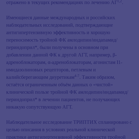
1,2
отражено в текущих рекомендациях по лечению АГ
.
Имеющиеся данные международных и российских
наблюдательных исследований, подтверждающие
антигипертензивную эффективность и хорошую
переносимость тройной ФК амлодипин/индапамид/
периндоприл*, были получены в основном при
добавлении данной ФК к другой АГТ, например, β-
адреноблокаторам, α-адреноблокаторам, агонистам I1-
имидазолиновых рецепторов, петлевым и
4-7
калийсберегающим диуретикам
. Таким образом,
остаётся ограниченным объём данных о «чистой»
клинической пользе тройной ФК амлодипин/индапамид/
периндоприл* в лечении пациентов, не получающих
никакую сопутствующую АГТ.
Наблюдательное исследование ТРИПТИХ спланировано с
целью описания в условиях реальной клинической
практики антигипертензивной эффективности тройной