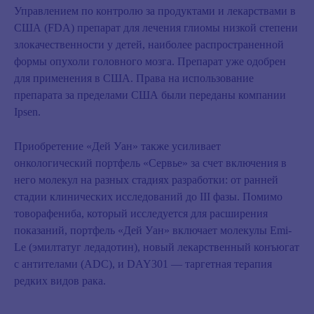
Управлением по контролю за продуктами и лекарствами в
США (FDA)
препарат для лечения глиомы низкой степени
злокачественности у детей
, наиболее распространенной
формы опухоли головного мозга. Препарат уже одобрен
для применения в США. Права на использование
препарата за пределами США были переданы компании
Ipsen.
Приобретение «Дей Уан» также усиливает
онкологический портфель «Сервье» за счет включения в
него молекул на разных стадиях разработки: от ранней
стадии клинических исследований до III фазы. Помимо
товорафениба, который исследуется для расширения
показаний, портфель «Дей Уан» включает молекулы Emi-
Le (эмилтатуг ледадотин), новый лекарственный конъюгат
с антителами (ADC), и DAY301 — таргетная терапия
редких видов рака.