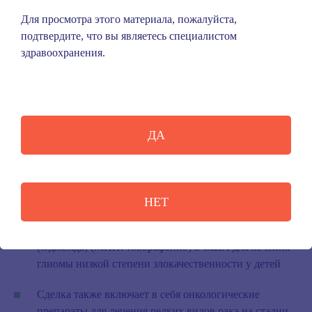
Biopharmaceuticals)
Для просмотра этого материала, пожалуйста,
подтвердите, что вы являетесь специалистом
Назад в
новости
здравоохранения.
Компания «Сервье» завершила
сделку по приобретению «Дей Уан
байофармасьютикалс» (Day One
ДА
Biopharmaceuticals)
08 мая 2026
НЕТ
Сделка расширяет онкологический портфель
«Сервье» с приобретением препарата Ojemda™
(Оджемда) (МНН: товорафениб) в США для лечения
глиомы низкой степени злокачественности у детей
Сделка также включает в себя онкологические
препараты для лечения редких видов рака на стадии