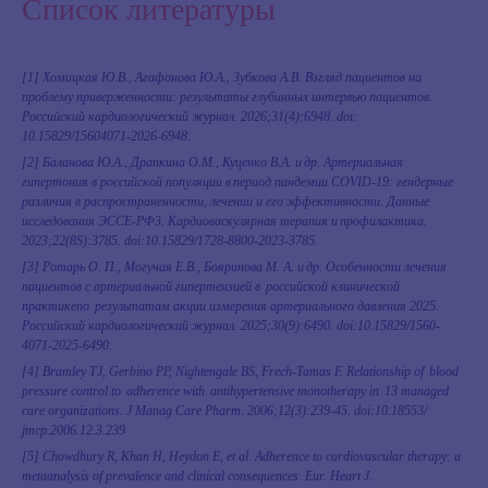
Список литературы
[1] Хомицкая Ю.В., Агафонова Ю.А., Зубкова А.В. Взгляд пациентов на
проблему приверженности: результаты глубинных интервью пациентов.
Российский кардиологический журнал. 2026;31(4):6948. doi:
10.15829/15604071-2026-6948.
[2] Баланова Ю.А., Драпкина О.М., Куценко В.А. и др. Артериальная
гипертония в российской популяции в период пандемии COVID‑19: гендерные
различия в распространенности, лечении и его эффективности. Данные
исследования ЭССЕ-РФ3. Кардиоваскулярная терапия и профилактика.
2023;22(8S):3785. doi:10.15829/1728-8800-2023-3785.
[3] Ротарь О. П., Могучая Е.В., Бояринова М. А. и др. Особенности лечения
пациентов с артериальной гипертензией в российской клинической
практикепо результатам акции измерения артериального давления 2025.
Российский кардиологический журнал. 2025;30(9):6490. doi:10.15829/1560-
4071-2025-6490.
[4] Bramley TJ, Gerbino PP, Nightengale BS, Frech-­Tamas F. Relationship of blood
pressure control to adherence with antihypertensive monotherapy in 13 managed
care organizations. J Manag Care Pharm. 2006;12(3):239-45. doi:10.18553/
jmcp.2006.12.3.239
[5] Chowdhury R, Khan H, Heydon E, et al. Adherence to cardiovascular therapy: a
metaanalysis of prevalence and clinical consequences. Eur. Heart J.