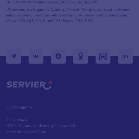
2013;34(38):2940-8. https://doi.org/10.1093/eurheartj/eht295.
[6] Sansbury B, Dasgupta A, Guthrie L, Ward M. Time perspective and medication
adherence among individuals with hypertension or diabetes mellitus. Patient Educ
Couns. 2014;95(1):104-10. doi:10.1016/j.pec.2013.12.016.
АДРЕС ОФИСА:
АО «Сервье»
125196, Москва, ул. Лесная, д.7, этажи 7/8/9
Бизнес-центр Белые Сады