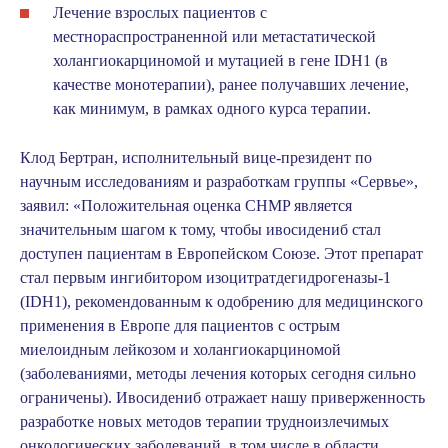
Лечение взрослых пациентов с
местнораспространенной или метастатической
холангиокарциномой и мутацией в гене IDH1 (в
качестве монотерапии), ранее получавших лечение,
как минимум, в рамках одного курса терапии.
Клод Бертран, исполнительный вице-президент по
научным исследованиям и разработкам группы «Сервье»,
заявил:
«Положительная оценка CHMP является
значительным шагом к тому, чтобы ивосидениб стал
доступен пациентам в Европейском Союзе. Этот препарат
стал первым ингибитором изоцитратдегидрогеназы-1
(IDH1), рекомендованным к одобрению для медицинского
применения в Европе для пациентов с острым
миелоидным лейкозом и холангиокарциномой
(заболеваниями, методы лечения которых сегодня сильно
ограничены). Ивосидениб отражает нашу приверженность
разработке новых методов терапии трудноизлечимых
онкологических заболеваний, в том числе в области