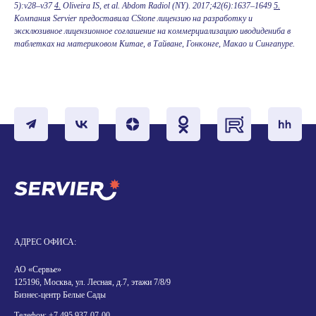
5):v28–v37
4.
Oliveira IS, et al.
Abdom Radiol (NY).
2017;42(6):1637–1649
5.
Компания Servier предоставила CStone лицензию на разработку и
эксклюзивное лицензионное соглашение на коммерциализацию иводидениба в
таблетках на материковом Китае, в Тайване, Гонконге, Макао и Сингапуре.
АДРЕС ОФИСА:
АО «Сервье»
125196, Москва, ул. Лесная, д.7, этажи 7/8/9
Бизнес-центр Белые Сады
Телефон:
+7 495 937-07-00